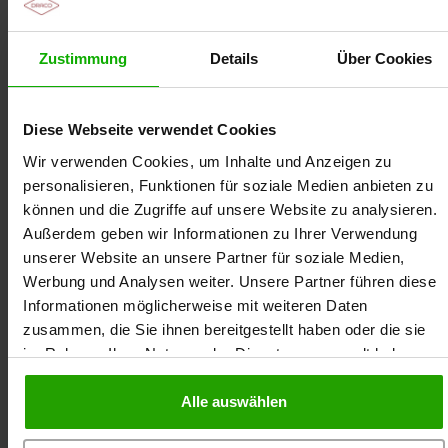
Zustimmung
Details
Über Cookies
Diese Webseite verwendet Cookies
Wir verwenden Cookies, um Inhalte und Anzeigen zu
personalisieren, Funktionen für soziale Medien anbieten zu
können und die Zugriffe auf unsere Website zu analysieren.
Außerdem geben wir Informationen zu Ihrer Verwendung
unserer Website an unsere Partner für soziale Medien,
Daniel Finke ist Apotheker und neben dieser
Werbung und Analysen weiter. Unsere Partner führen diese
Tätigkeit seit mehreren Jahren als Referent für
Informationen möglicherweise mit weiteren Daten
zahlreiche Apothekerkammern, Verbände und
zusammen, die Sie ihnen bereitgestellt haben oder die sie
Pflegeeinrichtungen tätig. Sein Schwerpunkt liegt
im Rahmen Ihrer Nutzung der Dienste gesammelt haben.
auf den praxisrelevanten Themen aus der
Selbstmedikation, der leitliniengerechten Therapie
und der Arzneimittel-Therapie-Sicherheit der
Alle auswählen
Patienten.