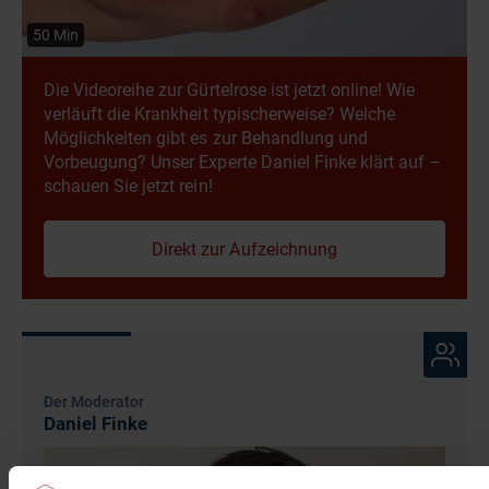
50 Min
Die Videoreihe zur Gürtelrose ist jetzt online! Wie
verläuft die Krankheit typischerweise? Welche
Möglichkeiten gibt es zur Behandlung und
Vorbeugung? Unser Experte Daniel Finke klärt auf –
schauen Sie jetzt rein!
Direkt zur Aufzeichnung
Der Moderator
Daniel Finke