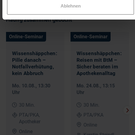
Ablehnen
Häufig zusammen gebucht
Online-Seminar
Online-Seminar
Wissenshäppchen:
Wissenshäppchen:
Pille danach –
Reisen mit BtM –
Notfallverhütung,
Sicher beraten im
kein Abbruch
Apothekenalltag
Mo. 10.08.
, 13:30
Mo. 24.08.
, 13:15
Uhr
Uhr
30 Min.
30 Min.
PTA/PKA,
PTA/PKA
Apotheker
Online
Online
Kerstin Steindl