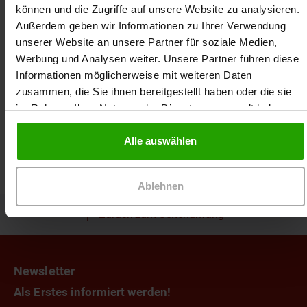
Wundexpertin ICW. Nach einer 10-jährigen Tätigkeit
können und die Zugriffe auf unsere Website zu analysieren.
in der Hautklinik des Universitätsklinikums Essen,
Außerdem geben wir Informationen zu Ihrer Verwendung
arbeitet sie seit 2021 als Wundexpertin in einer
unserer Website an unsere Partner für soziale Medien,
allgemeinmedizinischen Praxis. Für Dr. Ausbüttel ist
Werbung und Analysen weiter. Unsere Partner führen diese
sie seit 2018 als Moderatorin im Rahmen der
Informationen möglicherweise mit weiteren Daten
Fortbildungen der modernen Wundversorgung tätig.
zusammen, die Sie ihnen bereitgestellt haben oder die sie
im Rahmen Ihrer Nutzung der Dienste gesammelt haben.
Alle auswählen
Ablehnen
Zurück zum Seitenanfang
Newsletter
Als Erstes informiert werden!