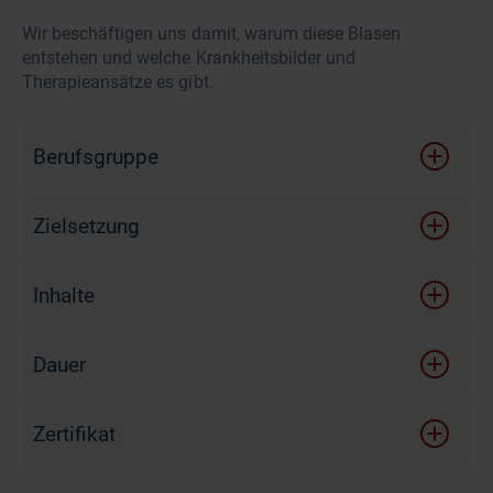
Wir beschäftigen uns damit, warum diese Blasen
entstehen und welche Krankheitsbilder und
Therapieansätze es gibt.
Berufsgruppe
Zielsetzung
Nach diesem Online-Seminar ...
Inhalte
kennen Sie die Ursachen von blasenbildende
Aufbau der Haut
Erkrankungen.
Dauer
Arzneimittelreaktionen
verstehen Sie die Schwierigkeiten, die es bei der
Versorgung von blasenbildenden Hauterkrankungen
Wundversorgung
75 Minuten
gibt.
Zertifikat
Arten blasenbildender Erkrankungen
wissen Sie, was Epidermolysis bullosa ist.
Die Ausstellung eines Zertifikates setzt die