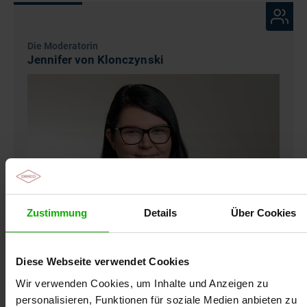
vollständige Teilnahme an dem Online-Seminar
voraus. Das Zertifikat kann nur für den registrierten
Teilnehmer ausgestellt werden.
Die Moderatorin
Jennifer von Klonczynski
Wundseminar
Zustimmung
Details
Über Cookies
Diese Webseite verwendet Cookies
Wir verwenden Cookies, um Inhalte und Anzeigen zu
Jennifer von Klonczynski ist examinierte
Gesundheits- und Krankenpflegerin sowie
personalisieren, Funktionen für soziale Medien anbieten zu