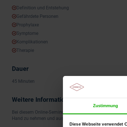
Definition und Entstehung
Gefährdete Personen
Prophylaxe
Symptome
Komplikationen
Therapie
Dauer
45 Minuten
Weitere Informationen
Zustimmung
Bei diesem Online-Seminar haben Sie die Möglichkeit ver
Hand zu nehmen und auszuprobieren.
Diese Webseite verwendet 