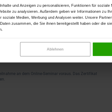
r bis zum Online-Seminar erhalten, melden Sie sich
nhalte und Anzeigen zu personalisieren, Funktionen für soziale
rst später schaffen, erhalten Sie die Produktmuster erst
Website zu analysieren. Außerdem geben wir Informationen zu I
glich.
r soziale Medien, Werbung und Analysen weiter. Unsere Partner
 Daten zusammen, die Sie ihnen bereitgestellt haben oder die s
rlegte Praxis-/Institutionsadresse, da wir nur an korrekte
n.
tlichen Gründen dürfen wir leider keine Produktmuster
r Produktname eingeben und in Sekunden die passende
Ablehnen
 Teilnahme an dem Online-Seminar voraus. Das Zertifikat
en.