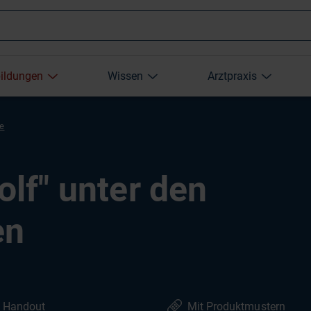
Wonach
bildungen
Wissen
Arztpraxis
suchen
re
Sie?
olf" unter den
en
Handout
Mit Produktmustern