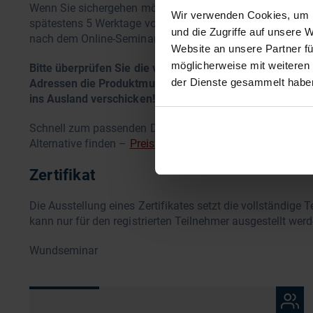
Wenn Sie sichergehen möchten, dass Sie die Produktmuste
Wir verwenden Cookies, um I
spätestens 5 Werktage vor dem Termin an. Sollten Sie es e
und die Zugriffe auf unsere 
nach dem Online-Seminar. Eine Teilnahme ist dennoch mö
Website an unsere Partner fü
möglicherweise mit weiteren
Bitte überprüfen Sie die von Ihnen im Kundenkonto hinte
der Dienste gesammelt habe
Adressen die Produktmuster zustellen können. Aus rech
ins Ausland verschicken!
Schnell zum passenden DRACO-Produkt: Einfach PZN ode
Alternative finden –
Preisvergleich Wundauflagen
Zertifikat
Die Ausstellung eines Zertifikates setzt die vollständige
kann nur für den registrierten Teilnehmer ausgestellt werd
Wundseminar