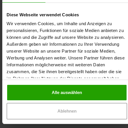
Sie die Produktmuster erst nach dem Online-Seminar.
Eine Teilnahme ist dennoch möglich.
Diese Webseite verwendet Cookies
Bitte überprüfen Sie die von Ihnen im Kundenkonto
Wir verwenden Cookies, um Inhalte und Anzeigen zu
hinterlegte Praxis-/Institutionsadresse, da wir nur an
personalisieren, Funktionen für soziale Medien anbieten zu
korrekte Adressen die Produktmuster zustellen
können. Aus rechtlichen Gründen dürfen wir leider
können und die Zugriffe auf unsere Website zu analysieren.
keine Produktmuster ins Ausland verschicken!
Außerdem geben wir Informationen zu Ihrer Verwendung
unserer Website an unsere Partner für soziale Medien,
Schnell zum passenden DRACO-Produkt: Einfach PZN
Werbung und Analysen weiter. Unsere Partner führen diese
oder Produktname eingeben und in Sekunden die
Informationen möglicherweise mit weiteren Daten
passende Alternative finden –
Preisvergleich
zusammen, die Sie ihnen bereitgestellt haben oder die sie
Claudia Pruck ist PTA und seit 1999 selbstständige
Wundauflagen
im Rahmen Ihrer Nutzung der Dienste gesammelt haben.
Referentin. Neben Produktschulungen,
Kommunikationstrainings und Vorträgen an PTA-
Zertifikat
Schulen ist Claudia Pruck auch als Moderatorin für
Alle auswählen
Die Ausstellung eines Zertifikates setzt die
unsere DRACO Workshops tätig.
vollständige Teilnahme an dem Online-Seminar
voraus. Das Zertifikat kann nur für den registrierten
Ablehnen
Teilnehmer ausgestellt werden.
Wundseminar