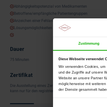
Abhängigkeitspotenzial von Medikamenten
Betroffene/empfängliche Patientengruppen
Anzeichen einer Fehlanwendung
Lösungsmöglichkeiten bei Missbrauch
Zustimmung
Dauer
Diese Webseite verwendet 
75 Minuten
Wir verwenden Cookies, um I
und die Zugriffe auf unsere 
Zertifikat
Website an unsere Partner fü
möglicherweise mit weiteren
Die Ausstellung eines Zertifikates setzt die vollständige
der Dienste gesammelt habe
kann nur für den registrierten Teilnehmer ausgestellt werd