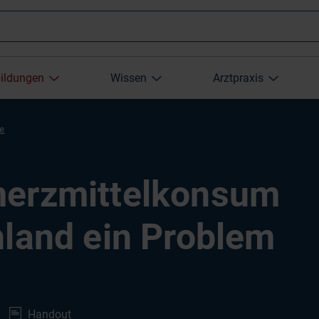
Wonach
bildungen
Wissen
Arztpraxis
suchen
re
Sie?
merzmittelkonsum
hland ein Problem
Handout