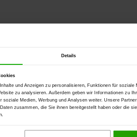
Details
Cookies
nhalte und Anzeigen zu personalisieren, Funktionen für soziale
Website zu analysieren. Außerdem geben wir Informationen zu I
r soziale Medien, Werbung und Analysen weiter. Unsere Partner
 Daten zusammen, die Sie ihnen bereitgestellt haben oder die s
 Teilnahme an dem Online-Seminar voraus. Das Zertifikat
n.
en.