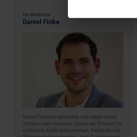
Der Moderator
Daniel Finke
Daniel Finke ist Apotheker und neben dieser
Tätigkeit seit mehreren Jahren als Referent für
zahlreiche Apothekerkammern, Verbände und