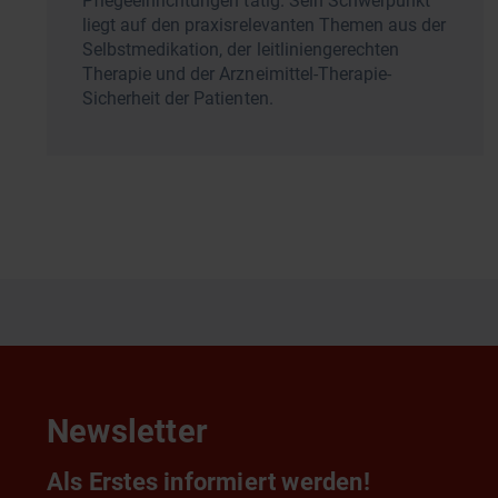
Pflegeeinrichtungen tätig. Sein Schwerpunkt
liegt auf den praxisrelevanten Themen aus der
Selbstmedikation, der leitliniengerechten
Therapie und der Arzneimittel-Therapie-
Sicherheit der Patienten.
Newsletter
Als Erstes informiert werden!