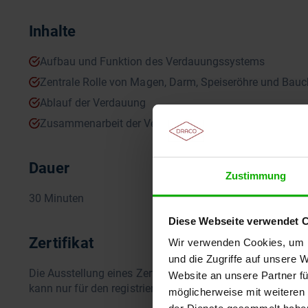
Inhalte
Aufbau und Funktion des Verdauungssystems
Zentrale Rolle von Magen, Darm, Speiseröhre und Bauc
Ablauf der Verdauung
Zusammenarbeit der Verdauungsorgane
Dauer
Zustimmung
30 Minuten
Diese Webseite verwendet 
Zertifikat
Wir verwenden Cookies, um I
und die Zugriffe auf unsere 
Die Ausstellung eines Zertifikates setzt die vollständige
Website an unsere Partner fü
kann nur für den registrierten Teilnehmer ausgestellt werd
möglicherweise mit weiteren