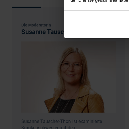
der Dienste gesammelt habe
Die Moderatorin
Susanne Tauscher-Thon
Susanne Tauscher-Thon ist examinierte
Krankenschwester mit den