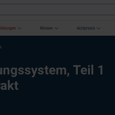
Wonach
bildungen
Wissen
Arztpraxis
suchen
re
Sie?
ungssystem, Teil 1
akt