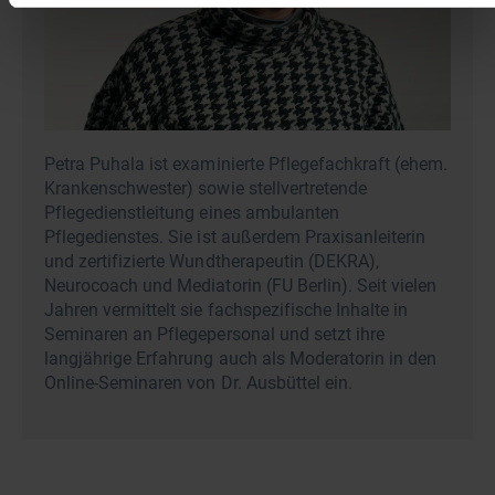
Petra Puhala ist examinierte Pflegefachkraft (ehem.
Krankenschwester) sowie stellvertretende
Pflegedienstleitung eines ambulanten
Pflegedienstes. Sie ist außerdem Praxisanleiterin
und zertifizierte Wundtherapeutin (DEKRA),
Neurocoach und Mediatorin (FU Berlin). Seit vielen
Jahren vermittelt sie fachspezifische Inhalte in
Seminaren an Pflegepersonal und setzt ihre
langjährige Erfahrung auch als Moderatorin in den
Online-Seminaren von Dr. Ausbüttel ein.