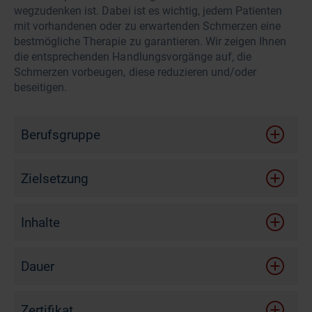
wegzudenken ist. Dabei ist es wichtig, jedem Patienten
mit vorhandenen oder zu erwartenden Schmerzen eine
bestmögliche Therapie zu garantieren. Wir zeigen Ihnen
die entsprechenden Handlungsvorgänge auf, die
Schmerzen vorbeugen, diese reduzieren und/oder
beseitigen.
Berufsgruppe
Zielsetzung
Nach diesem Online-Seminar …
Inhalte
kennen Sie den Unterschied zwischen akutem und
Expertenstandard Schmerzmanagement in der Pflege
chronischem Schmerz.
Dauer
Schmerzarten
erlangen Sie die Fähigkeit, Risikopatienten besser
zu erkennen und einzuschätzen.
Unterscheidungen akuter und chron. Schmerz
75 Minuten
Zertifikat
sind Sie im Stande, Patienten bei der Optimierung
Fünf Handlungsebenen in der Schmerztherapie