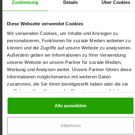
Zustimmung
Details
Über Cookies
Diese Webseite verwendet Cookies
Wir verwenden Cookies, um Inhalte und Anzeigen zu
personalisieren, Funktionen für soziale Medien anbieten zu
können und die Zugriffe auf unsere Website zu analysieren.
Außerdem geben wir Informationen zu Ihrer Verwendung
Petra Puhala ist examinierte Pflegefachkraft (ehem.
unserer Website an unsere Partner für soziale Medien,
Krankenschwester) sowie stellvertretende
Werbung und Analysen weiter. Unsere Partner führen diese
Pflegedienstleitung eines ambulanten
Informationen möglicherweise mit weiteren Daten
Pflegedienstes. Sie ist außerdem Praxisanleiterin
zusammen, die Sie ihnen bereitgestellt haben oder die sie
und zertifizierte Wundtherapeutin (DEKRA),
im Rahmen Ihrer Nutzung der Dienste gesammelt haben.
Neurocoach und Mediatorin (FU Berlin). Seit vielen
Jahren vermittelt sie fachspezifische Inhalte in
Alle auswählen
Seminaren an Pflegepersonal und setzt ihre
langjährige Erfahrung auch als Moderatorin in den
Online-Seminaren von Dr. Ausbüttel ein.
Ablehnen