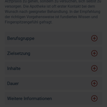
Arztpraxis zu gehen, sondern zu versuchen, sich selbst zu
versorgen. Die Apotheke ist oft erster Kontakt bei dem
Wunsch nach geeigneter Behandlung. In der Empfehlung
der richtigen Vorgehensweise ist fundiertes Wissen und
Fingerspitzengefühl gefragt.
Berufsgruppe
Zielsetzung
Nach diesem Online-Seminar …
Inhalte
schätzen Sie die Ursachen und Hintergründe ein,
Unterschiede akute und chronische Wunden
warum eine Wunde chronisch werden kann.
Dauer
Erkrankungen, die chronische Wunden begünstigen
unterscheiden Sie die Wundauflagen für
verschiedene Heilungsphasen.
Anwendung und Wirkweise verschiedener
75 Minuten
Wundauflagen
Weitere Informationen
fühlen Sie sich mit der Bedarfsermittlung und den
Empfehlungen zur Wundversorgung sicher.