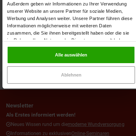
Referentin. Neben Produktschulungen,
Außerdem geben wir Informationen zu Ihrer Verwendung
Kommunikationstrainings und Vorträgen an PTA-
Zertifikat
unserer Website an unsere Partner für soziale Medien,
Schulen ist Claudia Pruck auch als Moderatorin für
Die Ausstellung eines Zertifikates setzt die
Werbung und Analysen weiter. Unsere Partner führen diese
unsere DRACO Workshops tätig.
vollständige Teilnahme an dem Online-Seminar
Informationen möglicherweise mit weiteren Daten
voraus. Das Zertifikat kann nur für den registrierten
zusammen, die Sie ihnen bereitgestellt haben oder die sie
Teilnehmer ausgestellt werden.
im Rahmen Ihrer Nutzung der Dienste gesammelt haben.
Wundseminar
Alle auswählen
Ablehnen
Zurück zum Seitenanfang
Newsletter
Als Erstes informiert werden!
Neues Wissen rund um die
moderne Wundversorgung
Informationen zu exklusiven
Online-Seminaren