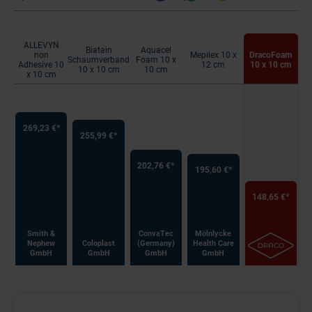
ALLEVYN
Biatain
Aquacel
non
Mepilex 10 x
DracoFoam
Schaumverband
Foam 10 x
Adhesive 10
12 cm
10 x 10 cm
10 x 10 cm
10 cm
x 10 cm
269,23 €*
255,99 €*
202,76 €*
195,60 €*
148,65 €*
Smith &
ConvaTec
Mölnlycke
Nephew
Coloplast
(Germany)
Health Care
GmbH
GmbH
GmbH
GmbH