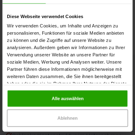
x 10 cm PZN: 08999799 (10 Stück), Mepilex 10 x 12 cm PZN: 01603338 (5
Stück), DracoFoam 10 x 10 cm PZN: 04350429 (10 Stück).
Der Abrechnungspreis kann für andere Kassen und nach anderen
Diese Webseite verwendet Cookies
Verträgen differieren. Die Wirtschaftlichkeit der Versorgung hängt auch von
der individuellen Entscheidung des Arztes über die Länge der
Wir verwenden Cookies, um Inhalte und Anzeigen zu
Wechselintervalle ab. Verbandmittelverordnungen unterliegen der
Wirtschaftlichkeitsprüfung, die zu Regressen führen kann.
personalisieren, Funktionen für soziale Medien anbieten
zu können und die Zugriffe auf unsere Website zu
analysieren. Außerdem geben wir Informationen zu Ihrer
Verwendung unserer Website an unsere Partner für
soziale Medien, Werbung und Analysen weiter. Unsere
Nicht das Richtige gefunden?
Partner führen diese Informationen möglicherweise mit
weiteren Daten zusammen, die Sie ihnen bereitgestellt
haben oder die sie im Rahmen Ihrer Nutzung der Dienste
Vergleichen
gesammelt haben.
Alle auswählen
Qualität zu fairen Preisen! Wie das geht?
Ablehnen
Verzicht auf Praxis-Außendienst