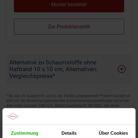
Zur Produktansicht
Alternative zu Schaumstoffe ohne
Haftrand 10 x 10 cm, Alternativen:
Vergleichspreise*
* Bei den im Diagramm und in der Tabelle angegebenen Preisen handelt es
sich um die Abrechnungspreise des Arzneiversorgungsvertrages zwischen
dem vdek und dem DAV e.V.; Stand Lauertaxe 01.08.2026. Um einen
objektiven Preisvergleich darzustellen, haben wir die Packungspreise der
jeweils nächst verfügbaren Packungen mit kleineren und/oder größeren
Stückzahlen auf einen Verpackungseinheit mit jeweils 10 Stück
umgerechnet.
ALLEVYN non Adhesive 10 x 10 cm PZN: 16222317 (10 Stück), Biatain
Zustimmung
Details
Über Cookies
Schaumverband 10 x 10 cm PZN: 00568232 (10 Stück), Aquacel Foam 10