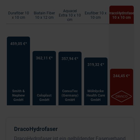
Aquacel
Durafiber 10
Biatain Fiber
Exufiber 10 x
DracoHydrofaser
Extra 10 x 10
x 10 cm
10 x 12 cm
10 cm
10 x 10 cm
cm
459,05 €*
362,11 €*
357,94 €*
319,32 €*
244,45 €*
Smith &
ConvaTec
Mölnlycke
Nephew
Coloplast
(Germany)
Health Care
GmbH
GmbH
GmbH
GmbH
DracoHydrofaser
DracoHydrofaser ist ein gelbildender Faserverband