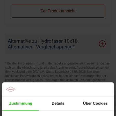
Zur Produktansicht
Alternative zu Hydrofaser 10x10,
Alternativen: Vergleichspreise*
* Bei den im Diagramm und in der Tabelle angegebenen Preisen handelt es
sich um die Abrechnungspreise des Arzneiversorgungsvertrages zwischen
dem vdek und dem DAV e.V.; Stand Lauertaxe 01.08.2026. Um einen
objektiven Preisvergleich darzustellen, haben wir die Packungspreise der
jeweils nächst verfügbaren Packungen mit kleineren und/oder größeren
Stückzahlen auf einen Verpackungseinheit mit jeweils 10 Stück
umgerechnet.
Durafiber 10 x 10 cm PZN: 00283156 (10 Stück), Biatain Fiber 10 x 12 cm
PZN: 15628566 (10 Stück), Aquacel Extra 10 x 10 cm PZN: 09078848 (10
Stück), Exufiber 10 x 10 cm PZN: 14021678 (10 Stück), DracoHydrofaser
Zustimmung
Details
Über Cookies
10 x 10 cm PZN: 12554471 (10 Stück).
Der Abrechnungspreis kann für andere Kassen und nach anderen
Verträgen differieren. Die Wirtschaftlichkeit der Versorgung hängt auch von