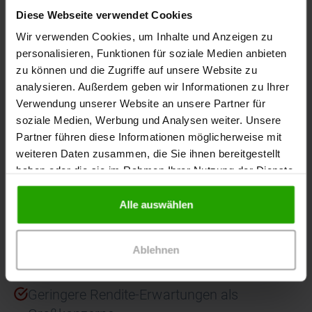
der individuellen Entscheidung des Arztes über die Länge der
Diese Webseite verwendet Cookies
Wechselintervalle ab. Verbandmittelverordnungen unterliegen der
Wirtschaftlichkeitsprüfung, die zu Regressen führen kann.
Wir verwenden Cookies, um Inhalte und Anzeigen zu
personalisieren, Funktionen für soziale Medien anbieten
zu können und die Zugriffe auf unsere Website zu
analysieren. Außerdem geben wir Informationen zu Ihrer
Verwendung unserer Website an unsere Partner für
Nicht das Richtige gefunden?
soziale Medien, Werbung und Analysen weiter. Unsere
Partner führen diese Informationen möglicherweise mit
Vergleichen
weiteren Daten zusammen, die Sie ihnen bereitgestellt
haben oder die sie im Rahmen Ihrer Nutzung der Dienste
gesammelt haben.
Alle auswählen
Qualität zu fairen Preisen! Wie das geht?
Verzicht auf Praxis-Außendienst
Ablehnen
Schlanke Kostenstruktur im Unternehmen
Geringere Rendite-Erwartungen als