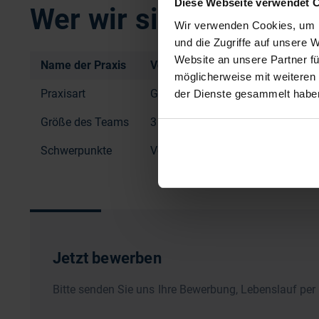
Diese Webseite verwendet 
Wer wir sind
Wir verwenden Cookies, um I
und die Zugriffe auf unsere 
Website an unsere Partner fü
Name der Praxis
Vorsorgepraxis Dr Hanke/ Dr. Wu
möglicherweise mit weiteren
Praxisart
Gemeinschaftspraxis
der Dienste gesammelt habe
Größe des Teams
3 MFA, 2 Azubis
Schwerpunkte
Vorsorge, Allgemein und Innere 
Jetzt bewerben
Bitte senden Sie uns Ihre Bewerbung, Lebenslauf per