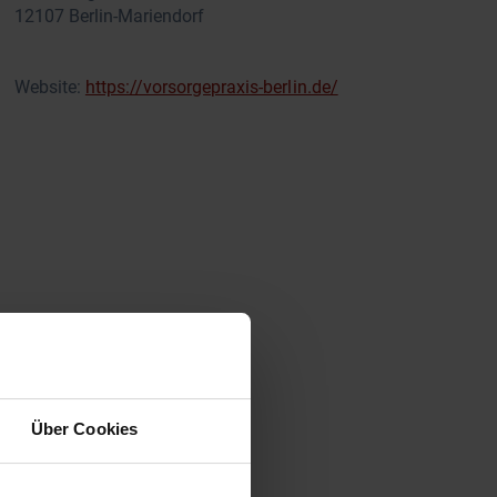
12107 Berlin-Mariendorf
Website:
https://vorsorgepraxis-berlin.de/
Über Cookies