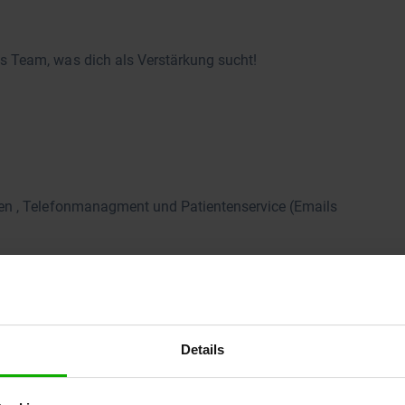
es Team, was dich als Verstärkung sucht!
en , Telefonmanagment und Patientenservice (Emails
Details