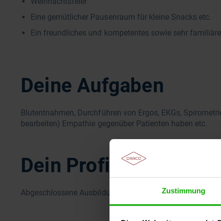
Weihnachtsfeier
Eine gemütlicher Pausenraum für kleine Snacks etc.
Ein freundliches und kompetentes sowie sehr familiär
Deine Aufgaben
Blutentnahmen, Durchführen von Ergos, EKGs, Spirometri
bearbeiten) Empathie gegenüber Patienten haben etc.
Dein Profil
Zustimmung
Abgeschlossene Ausbildung als MFA