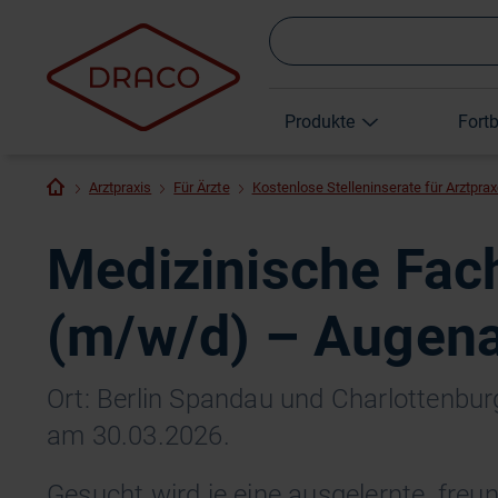
Produkte
Fort
Arztpraxis
Für Ärzte
Kostenlose Stelleninserate für Arztpra
Medizinische Fac
(m/w/d) – Augena
Ort: Berlin Spandau und Charlottenburg |
am 30.03.2026.
Gesucht wird je eine ausgelernte, fre