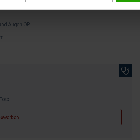
is mit OP
 und Augen-OP
am
Foto!
bewerben