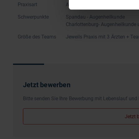
Praxisart
Augenarztpraxis + Augenarztprax
Schwerpunkte
Spandau - Augenheilkunde
Charlottenburg- Augenheilkunde
Größe des Teams
Jeweils Praxis mit 3 Ärzten + Te
Jetzt bewerben
Bitte senden Sie Ihre Bewerbung mit Lebenslauf und 
Jetzt 