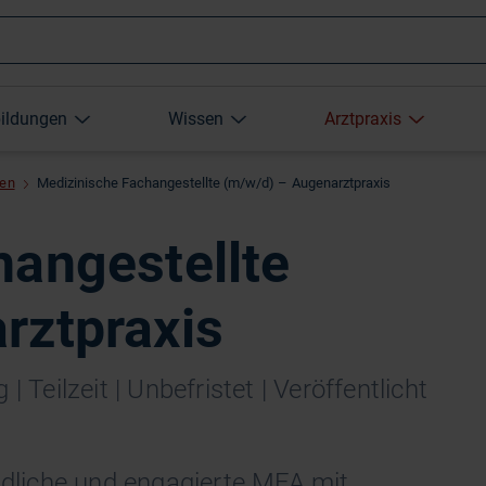
Wonach
bildungen
Wissen
Arztpraxis
suchen
xen
Medizinische Fachangestellte (m/w/d) – Augenarztpraxis
Sie?
hangestellte
rztpraxis
 Teilzeit | Unbefristet | Veröffentlicht
undliche und engagierte MFA mit