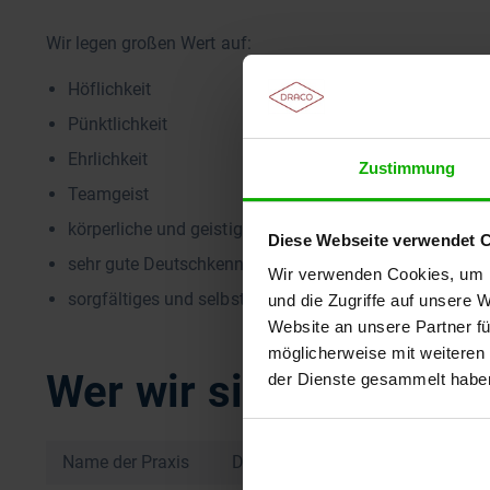
Wir legen großen Wert auf:
Höflichkeit
Pünktlichkeit
Ehrlichkeit
Zustimmung
Teamgeist
körperliche und geistige Ausdauer
Diese Webseite verwendet 
sehr gute Deutschkenntnisse in Wort und Schrift
Wir verwenden Cookies, um I
sorgfältiges und selbstständiges Arbeiten, sowie Anwe
und die Zugriffe auf unsere 
Website an unsere Partner fü
möglicherweise mit weiteren
Wer wir sind
der Dienste gesammelt habe
Name der Praxis
Dr Vogt Ansprechpartner: O. Be