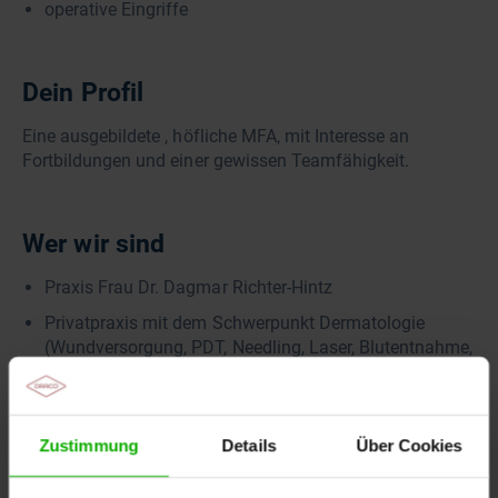
operative Eingriffe
Dein Profil
Eine ausgebildete , höfliche MFA, mit Interesse an
Fortbildungen und einer gewissen Teamfähigkeit.
Wer wir sind
Praxis Frau Dr. Dagmar Richter-Hintz
Privatpraxis mit dem Schwerpunkt Dermatologie
(Wundversorgung, PDT, Needling, Laser, Blutentnahme,
operative Eingriffe, Peeling, individuelle Betreuung
u.v.m.)
1 Hauptärztin, 2 Ärzte auf Teilzeit (z.Zt. nur Dienstag),
Zustimmung
Details
Über Cookies
5 MFAs + Podologin