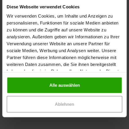
Diese Webseite verwendet Cookies
Wir verwenden Cookies, um Inhalte und Anzeigen zu
personalisieren, Funktionen für soziale Medien anbieten
Jetzt bewerben
zu können und die Zugriffe auf unsere Website zu
Bitte sende uns deine Bewerbungsunterlagen per
analysieren. Außerdem geben wir Informationen zu Ihrer
Post an die angegebene Adresse (s.o. Kontakt).
Verwendung unserer Website an unsere Partner für
soziale Medien, Werbung und Analysen weiter. Unsere
Partner führen diese Informationen möglicherweise mit
weiteren Daten zusammen, die Sie ihnen bereitgestellt
Kontakt
haben oder die sie im Rahmen Ihrer Nutzung der Dienste
gesammelt haben.
Praxis
Alle auswählen
Frau Dr. Dagmar Richter-Hintz
Gustav-Heinemann Straße 7
Ablehnen
50374 Erftstadt
Tel: 02235-9299346