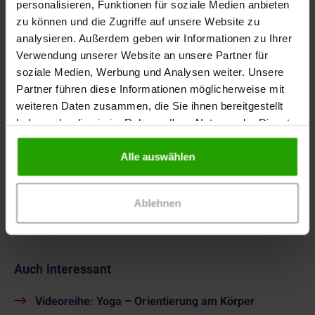
personalisieren, Funktionen für soziale Medien anbieten
zu können und die Zugriffe auf unsere Website zu
analysieren. Außerdem geben wir Informationen zu Ihrer
"Schlaf gut" - Yoga
Verwendung unserer Website an unsere Partner für
soziale Medien, Werbung und Analysen weiter. Unsere
Zeit für eine wichtige Abendroutine
Partner führen diese Informationen möglicherweise mit
Mit Yogaübungen die das Nervensystem
weiteren Daten zusammen, die Sie ihnen bereitgestellt
beruhigen
haben oder die sie im Rahmen Ihrer Nutzung der Dienste
gesammelt haben.
Teil 5 von 5
Alle auswählen
22 Min.
Ablehnen
Auch interessant
Videoreihe: Yoga – Orientierung am Körper