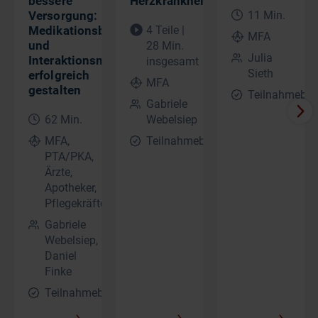
bessere
Herzkrankheit)
Versorgung:
11 Min.
Medikationsbetreuung
4 Teile |
MFA
und
28 Min.
Julia
Interaktionsmeldungen
insgesamt
Sieth
erfolgreich
MFA
gestalten
Teilnahmebes
Gabriele
62 Min.
Webelsiep
MFA,
Teilnahmebescheinigung
PTA/PKA,
Ärzte,
Apotheker,
Pflegekräfte
Gabriele
Webelsiep,
Daniel
Finke
Teilnahmebescheinigung