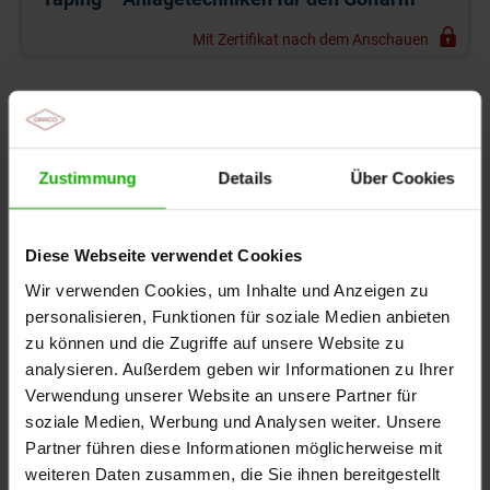
Mit Zertifikat nach dem Anschauen
Auch interessant
Tapes für Sportmedizin und Kinesiologie
Zustimmung
Details
Über Cookies
Videoreihe: Kinesiologisches Taping -
Anlagetechniken für den Tennisarm
Diese Webseite verwendet Cookies
Wir verwenden Cookies, um Inhalte und Anzeigen zu
Videreihe: Kinesiologisches Taping -
personalisieren, Funktionen für soziale Medien anbieten
Anlagetechniken für den Daumen
zu können und die Zugriffe auf unsere Website zu
analysieren. Außerdem geben wir Informationen zu Ihrer
Kinesiologisches Tape: Anwendung, Beratung und
Verwendung unserer Website an unsere Partner für
Schnittmuster
soziale Medien, Werbung und Analysen weiter. Unsere
Partner führen diese Informationen möglicherweise mit
Kinesiologisches Taping – Anlagetechniken am
weiteren Daten zusammen, die Sie ihnen bereitgestellt
Oberkörper: Entstehung, Schnittmuster und mehr