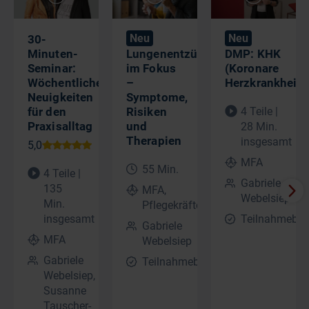
Neu
Neu
30-
Minuten-
Lungenentzündung
DMP: KHK
Seminar:
im Fokus
(Koronare
Wöchentliche
–
Herzkrankheit)
Neuigkeiten
Symptome,
für den
Risiken
4 Teile |
Praxisalltag
und
28 Min.
Therapien​
insgesamt
MFA
55 Min.
4 Teile |
Gabriele
135
MFA,
Webelsiep
Min.
Pflegekräfte
insgesamt
Teilnahmebes
Gabriele
MFA
Webelsiep
Gabriele
Teilnahmebescheinigung
Webelsiep,
Susanne
Tauscher-