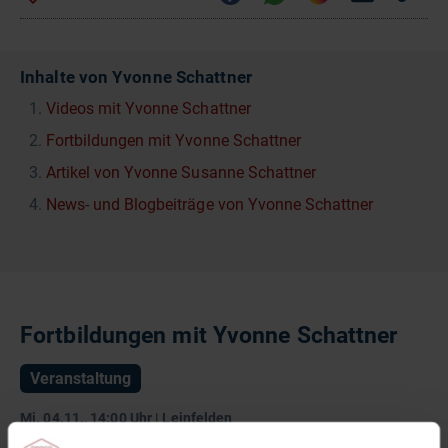
Inhalte von Yvonne Schattner
Videos mit Yvonne Schattner
Fortbildungen mit Yvonne Schattner
Artikel von Yvonne Susanne Schattner
News- und Blogbeiträge von Yvonne Schattner
Fortbildungen mit Yvonne Schattner
Veranstaltung
Mi. 04.11., 14:00 Uhr | Leinfelden
Wundversorgung – fachgerecht beraten