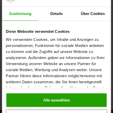
Wundversorgung – fachgerecht beraten Als Ihr Partner in
der Wundversorgung möchten wir Ihren Arbeitsalltag mit
Zustimmung
Details
Über Cookies
dieser Fortbildung erleichtern und…
Diese Webseite verwendet Cookies
Veranstaltung
Wir verwenden Cookies, um Inhalte und Anzeigen zu
personalisieren, Funktionen für soziale Medien anbieten
Mi. 02.12., 14:00 Uhr | Karlsruhe
zu können und die Zugriffe auf unsere Website zu
Wundversorgung – fachgerecht beraten
analysieren. Außerdem geben wir Informationen zu Ihrer
Wundversorgung – fachgerecht beraten Als Ihr Partner in
Verwendung unserer Website an unsere Partner für
der Wundversorgung möchten wir Ihren Arbeitsalltag mit
soziale Medien, Werbung und Analysen weiter. Unsere
dieser Fortbildung erleichtern und…
Partner führen diese Informationen möglicherweise mit
weiteren Daten zusammen, die Sie ihnen bereitgestellt
haben oder die sie im Rahmen Ihrer Nutzung der Dienste
gesammelt haben.
Alle auswählen
Zurück zum Seitenanfang