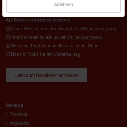
Ablehnen
Newsletter
Als Erstes informiert werden!
Neues Wissen rund um die
moderne Wundversorgung
Informationen zu exklusiven
Online-Seminaren
Alles über Produktneuheiten aus erster Hand
Tipps & Tricks für den Arbeitsalltag
Jetzt zum Newsletter anmelden
Service
Produkte
Arztpraxis