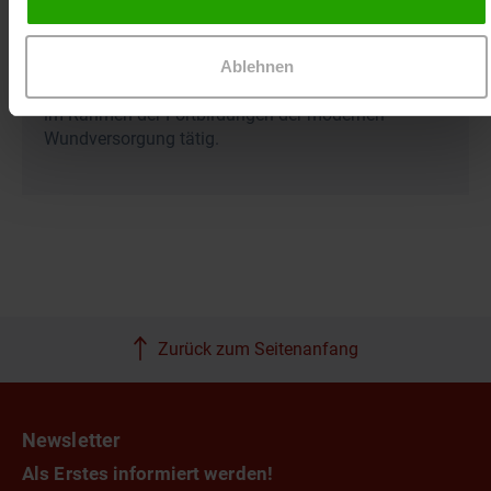
ICW®. Im St. Hedwig Krankenhaus Berlin
verantwortet sie die pflegerische Leitung der
Chirurgie sowie die stellvertretende Stationsleitung.
Ablehnen
Für Dr. Ausbüttel ist sie seit 2016 als Moderatorin
im Rahmen der Fortbildungen der modernen
Wundversorgung tätig.
Zurück zum Seitenanfang
Newsletter
Als Erstes informiert werden!