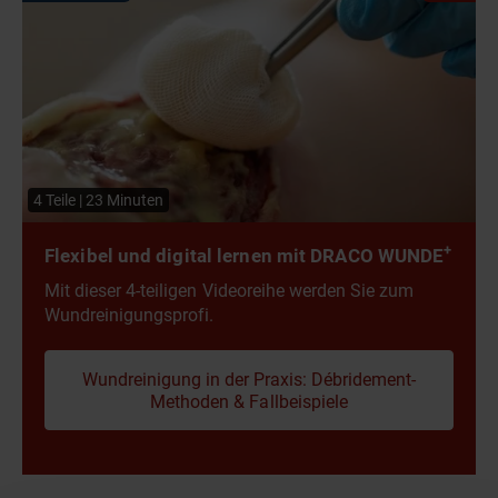
(Kontraindikation).
Fallbeispiel
Teilnehmer ausgestellt werden.
haben Sie alle Informationen für die Abrechnung.
Wundseminar
4 Teile | 23 Minuten
+
Flexibel und digital lernen mit DRACO WUNDE
Mit dieser 4-teiligen Videoreihe werden Sie zum
Wundreinigungsprofi.
Wundreinigung in der Praxis: Débridement-
Methoden & Fallbeispiele