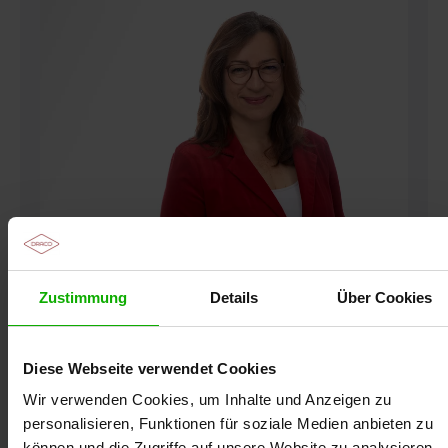
Zustimmung
Details
Über Cookies
Anette Skowronsky ist Apothekerin,
Fachbuchautorin und Qualitätsauditorin für
Medizinprodukte. Als Geschäftsführerin der
Diese Webseite verwendet Cookies
MedConCap GmbH ist sie verantwortlich für die
Produktentwicklung von Verbandstoffen. Bei Dr.
Wir verwenden Cookies, um Inhalte und Anzeigen zu
Ausbüttel ist sie seit 2009 im Rahmen der
personalisieren, Funktionen für soziale Medien anbieten zu
Fortbildungen der modernen Wundversorgung als
können und die Zugriffe auf unsere Website zu analysieren.