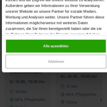
Moderatorin tätig.
Außerdem geben wir Informationen zu Ihrer Verwendung
unserer Website an unsere Partner für soziale Medien,
Werbung und Analysen weiter. Unsere Partner führen diese
Informationen möglicherweise mit weiteren Daten
Häufig zusammen gebucht
zusammen, die Sie ihnen bereitgestellt haben oder die sie
im Rahmen Ihrer Nutzung der Dienste gesammelt haben.
Online-Seminar
Online-Seminar
Alle auswählen
30-Minuten-
Semaglutid:
Seminar: Insulin –
Gamechanger in
Gamechanger in
der
Ablehnen
der
Diabetestherapie
Diabetestherapie?
Do. 20.08.
, 18:00 Uhr
Di. 18.08.
, 19:30 Uhr
45 Min.
30 Min.
MFA, Pflegekräfte
MFA, Pflegekräfte
Online