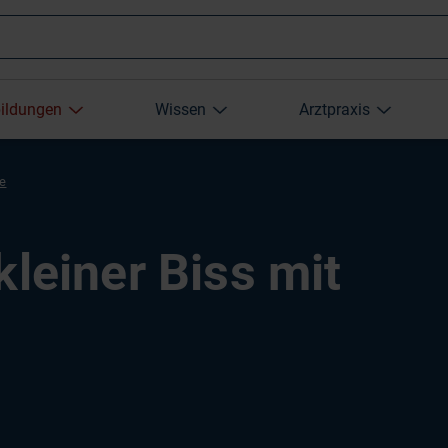
Wonach
bildungen
Wissen
Arztpraxis
suchen
re
Sie?
kleiner Biss mit