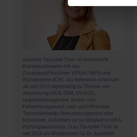
Susanne Tauscher-Thon ist examinierte
Krankenschwester mit den
Zusatzqualifikationen VERAH, NäPa und
Wundexperte (ICW). Als Referentin informiert
sie seit 2016 regelmäßig zu Themen wie
Abrechnung (GOÄ, EBM, UV-GOÄ),
Hygienemanagement, Risiko- und
Fehlermanagement, Heil- und Hilfsmittel,
Teamorientiertes Stressmanagement oder
Motivation. Außerdem ist sie Mitglied im MFA-
Prüfungsausschuss. Frau Tauscher-Thon ist
seit 2020 als Moderatorin für Dr. Ausbüttel