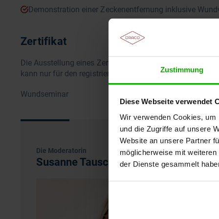
Demonstration einer Zeckenentfernung inklusive Wund
Zertifikat
Die Ausstellung eines Zertifikates setzt die vollständige
Zustimmung
kann nur für den registrierten Teilnehmer ausgestellt werd
Wundseminar
Diese Webseite verwendet 
Wir verwenden Cookies, um I
und die Zugriffe auf unsere 
Website an unsere Partner fü
Die Moderatorin
möglicherweise mit weiteren
Susanne Tauscher-Thon
der Dienste gesammelt habe