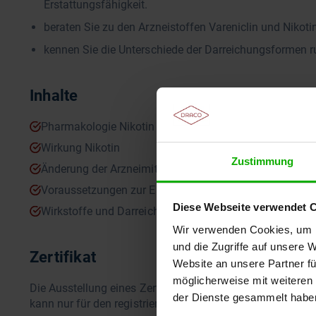
Erstattungsfähigkeit.
beraten Sie zu den Arzneistoffen Vareniclin und Nikoti
kennen Sie die Unterschiede der Darreichungsformen r
Inhalte
Pharmakologie Nikotin
Wirkung Nikotin
Zustimmung
Änderung der Arzneimittel-Richtlinie
Voraussetzungen zur Erstattungsfähigkeit
Diese Webseite verwendet 
Wirkstoffe und Darreichungsformen
Wir verwenden Cookies, um I
und die Zugriffe auf unsere 
Zertifikat
Website an unsere Partner fü
möglicherweise mit weiteren
Die Ausstellung eines Zertifikates setzt die vollständige
der Dienste gesammelt habe
kann nur für den registrierten Teilnehmer ausgestellt werd