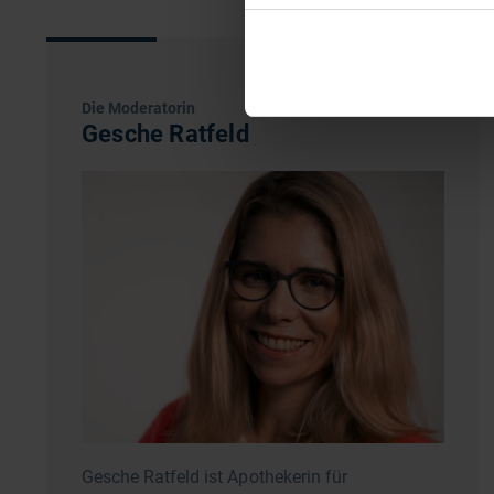
Die Moderatorin
Gesche Ratfeld
Gesche Ratfeld ist Apothekerin für