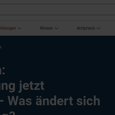
Wonach
bildungen
Wissen
Arztpraxis
suchen
re
Sie?
:
g jetzt
– Was ändert sich