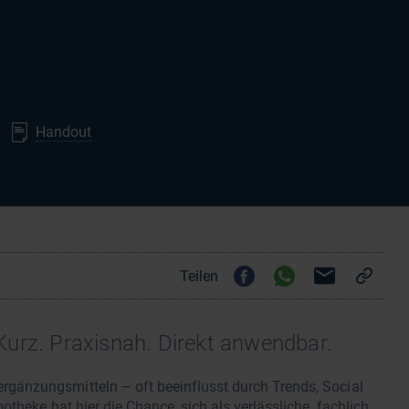
Handout
Teilen
Kurz. Praxisnah. Direkt anwendbar.
änzungsmitteln – oft beeinflusst durch Trends, Social
theke hat hier die Chance, sich als verlässliche, fachlich