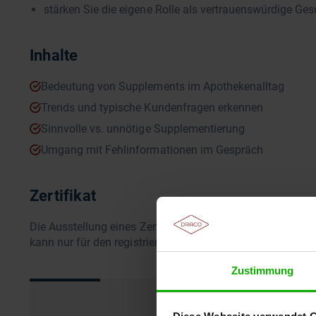
stärken Sie die eigene Rolle als vertrauenswürdige Ge
Inhalte
Bedeutung von Supplements im Apothekenalltag
Trends und typische Kundenfragen erkennen
Sinnvolle vs. unnötige Supplementierung
Umgang mit Fehlinformationen im Gespräch
Zertifikat
Die Ausstellung eines Zertifikates setzt die vollständige
kann nur für den registrierten Teilnehmer ausgestellt werd
Zustimmung