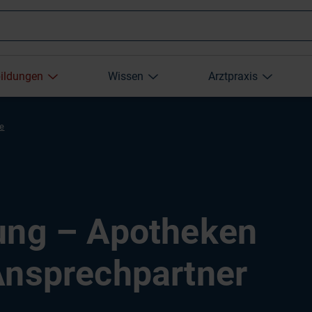
Wonach
bildungen
Wissen
Arztpraxis
suchen
re
Sie?
ung – Apotheken
Ansprechpartner