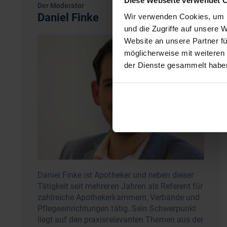
Diese Webseite verwendet 
Der Moderator
Daniel Finke
Wir verwenden Cookies, um I
und die Zugriffe auf unsere 
Website an unsere Partner fü
möglicherweise mit weiteren
der Dienste gesammelt habe
Daniel Finke ist Apotheker und neben dieser
Tätigkeit seit mehreren Jahren als Referent für
zahlreiche Apothekerkammern, Verbände und
Pflegeeinrichtungen tätig. Sein Schwerpunkt
liegt auf den praxisrelevanten Themen aus der