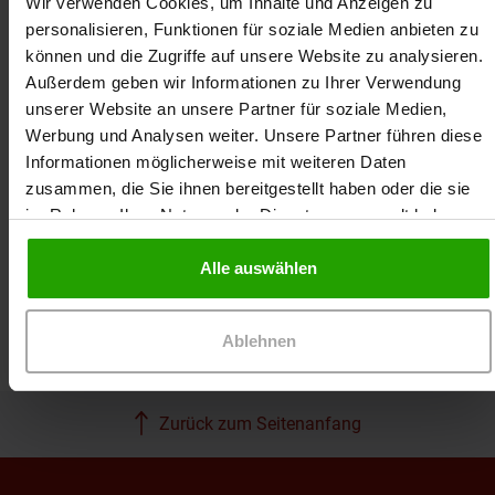
Wir verwenden Cookies, um Inhalte und Anzeigen zu
personalisieren, Funktionen für soziale Medien anbieten zu
können und die Zugriffe auf unsere Website zu analysieren.
Außerdem geben wir Informationen zu Ihrer Verwendung
unserer Website an unsere Partner für soziale Medien,
Claudia Pruck ist PTA und seit 1999 selbstständige
Werbung und Analysen weiter. Unsere Partner führen diese
Referentin. Neben Produktschulungen,
Informationen möglicherweise mit weiteren Daten
Kommunikationstrainings und Vorträgen an PTA-
Schulen ist Claudia Pruck auch als Moderatorin für
zusammen, die Sie ihnen bereitgestellt haben oder die sie
unsere DRACO Workshops tätig.
im Rahmen Ihrer Nutzung der Dienste gesammelt haben.
Alle auswählen
Ablehnen
Zurück zum Seitenanfang