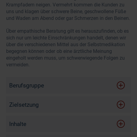
Krampfadern neigen. Vermehrt kommen die Kunden zu
uns und klagen über schwere Beine, geschwollene Füße
und Waden am Abend oder gar Schmerzen in den Beinen.
Über empathische Beratung gilt es herauszufinden, ob es
sich nur um leichte Einschränkungen handelt, denen wir
über die verschiedenen Mittel aus der Selbstmedikation
begegnen können oder ob eine ärztliche Meinung
eingeholt werden muss, um schwerwiegende Folgen zu
vermeiden.
Berufsgruppe
Zielsetzung
Nach diesem Online-Seminar …
Inhalte
kennen Sie die verschiedenen Ursachen von
Ursachen von Krampfadern
Krampfadern.