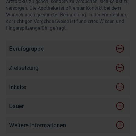
Arztpraxis zu gehen, sondern zu versuchen, sich selbst zu
versorgen. Die Apotheke ist oft erster Kontakt bei dem
Wunsch nach geeigneter Behandlung. In der Empfehlung
der richtigen Vorgehensweise ist fundiertes Wissen und
Fingerspitzengefühl gefragt.
Berufsgruppe
Zielsetzung
Nach diesem Online-Seminar …
Inhalte
schätzen Sie die Ursachen und Hintergründe ein,
Unterschiede akute und chronische Wunden
warum eine Wunde chronisch werden kann.
Dauer
Erkrankungen, die chronische Wunden begünstigen
unterscheiden Sie die Wundauflagen für
verschiedene Heilungsphasen.
Anwendung und Wirkweise verschiedener
75 Minuten
Wundauflagen
Weitere Informationen
fühlen Sie sich mit der Bedarfsermittlung und den
Empfehlungen zur Wundversorgung sicher.