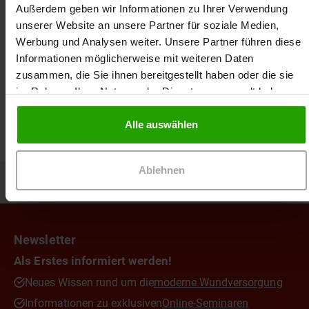
Gesundheitswissenschaftlerin und
Außerdem geben wir Informationen zu Ihrer Verwendung
Hochschuldozentin im Bereich des
Zertifikat
unserer Website an unsere Partner für soziale Medien,
Gesundheitsmanagement, sie ist Expertin für die
Die Ausstellung eines Zertifikates setzt die
Werbung und Analysen weiter. Unsere Partner führen diese
Themen Abrechnung und Recht.
vollständige Teilnahme an dem Online-Seminar
Informationen möglicherweise mit weiteren Daten
voraus. Das Zertifikat kann nur für den registrierten
zusammen, die Sie ihnen bereitgestellt haben oder die sie
Teilnehmer ausgestellt werden.
im Rahmen Ihrer Nutzung der Dienste gesammelt haben.
Wundseminar
Alle auswählen
Ablehnen
Zurück zum Seitenanfang
Newsletter
Als Erstes informiert werden!
Neues Wissen rund um die
moderne Wundversorgung
Informationen zu exklusiven
Online-Seminaren