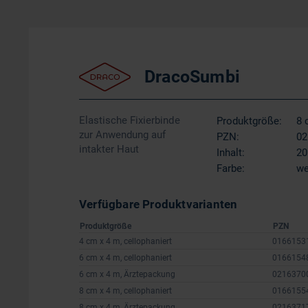
DracoSumbi
Elastische Fixierbinde
Produktgröße:
8 
zur Anwendung auf
PZN:
02
intakter Haut
Inhalt:
20
Farbe:
we
Verfügbare Produktvarianten
Produktgröße
PZN
4 cm x 4 m, cellophaniert
0166153
6 cm x 4 m, cellophaniert
0166154
6 cm x 4 m, Ärztepackung
0216370
8 cm x 4 m, cellophaniert
0166155
8 cm x 4 m, Ärztepackung
0216371