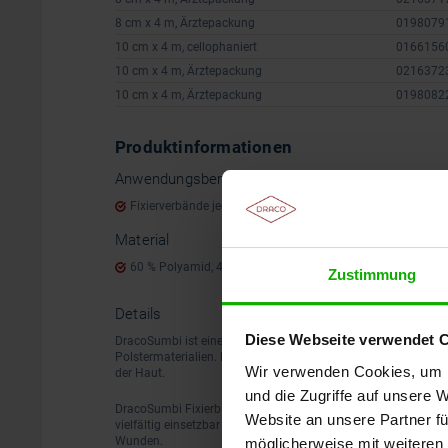
8 cm x 4 m, Ärztepackung
0198079
10 cm x 4 m, cellophaniert
0166156
10 cm x 4 m, Ärztepackung
0216372
10 cm x 4 m, Ärztepackung
0198082
Produktinformationen
Anwendungsbereiche
Fixierverbände jeglicher Art
Material
60 % Polyamid, 40 % Viskose
Zustimmung
Details
Diese Webseite verwendet 
DracoSumbi ist eine elastische und glatte Fixierbinde zur F
Polstermaterialien. Der weiße Fixierverband ist luftdurchläs
Wir verwenden Cookies, um I
der Haut.
und die Zugriffe auf unsere 
DracoSumbi Fixierbinden befestigen Wundauflagen und Verb
Website an unsere Partner fü
vielfältig einsetzbar zur Fixierung der Wundversorgung bei a
Wunden.
möglicherweise mit weiteren