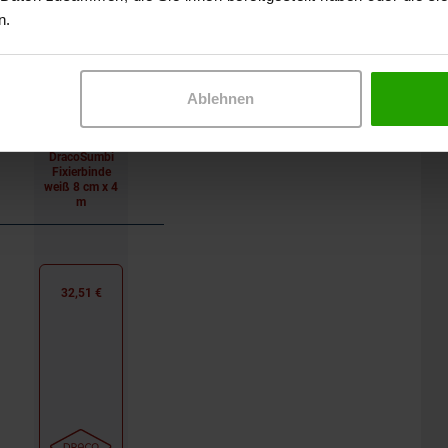
n.
verfügt über eine gedehnte
n unterschiedlichen Breiten
ackungen.
Ablehnen
DracoSumbi
Fixierbinde
weiß 8 cm x 4
m
32,51 €