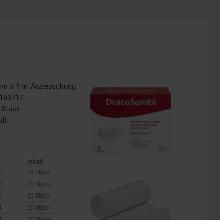
cm x 4 m, Ärztepackung
163717
 Stück
iß
Inhalt
1
20 Stück
8
20 Stück
0
20 Stück
4
20 Stück
7
20 Stück