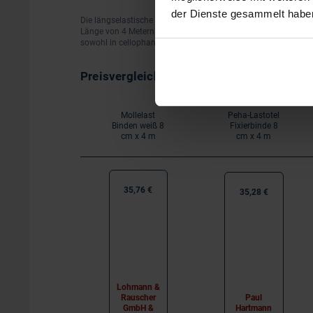
der Dienste gesammelt habe
Die längselastische Fixierbinde ist einfach zuschneidbar und 
Länge von 4 Metern. DracoSumbi Fixierbinden sind erhältlich i
sowohl in cellophanierter Einzelpackung als auch als Ärztep
Preisvergleich
Mollelast
Peha-Lastotel
Binden weiß 8
Fixierbinde 8
cm x 4 m
cm x 4 m
35,76 €
35,28 €
Lohmann &
Rauscher
Paul
GmbH &
Hartmann