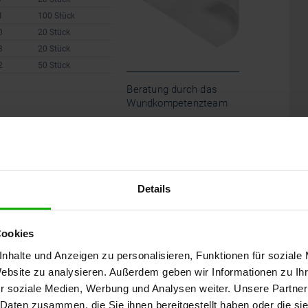
1
100 Stück
0
20 Stück
3
20 Stück
2
50 Stück
Beratung durch das
Wundkompetenzteam
0231 / 28 666 285
E-Mail schreiben
Details
Cookies
ixierung von Wundauflagen und
sig, dehnbar und angenehm auf
nhalte und Anzeigen zu personalisieren, Funktionen für soziale
Website zu analysieren. Außerdem geben wir Informationen zu I
andsmaterial. DracoSumbi ist
r soziale Medien, Werbung und Analysen weiter. Unsere Partner
kuten und chronischen
 Daten zusammen, die Sie ihnen bereitgestellt haben oder die s