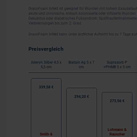
DracoFoam Infekt ist geeignet für Wunden mit hohem Exsudataufk
akute und chronische, kritisch kolonisierte oder infizierte Wunden wi
Dekubitus oder diabetisches Fußsyndrom, Spalthautentnahmeste
Verbrennungen bis zum 2. Grad.
DracoFoam Infekt kann unter ärztlicher Aufsicht bis zu 7 Tage au
Preisvergleich
Allevyn Silber 4,5 x
Biatain Ag 5 x 7
Suprasorb P
5,5 cm
cm
+PHMB 5 x 5 cm
339,58 €
294,20 €
273,56 €
Lohmann &
Smith &
Rauscher