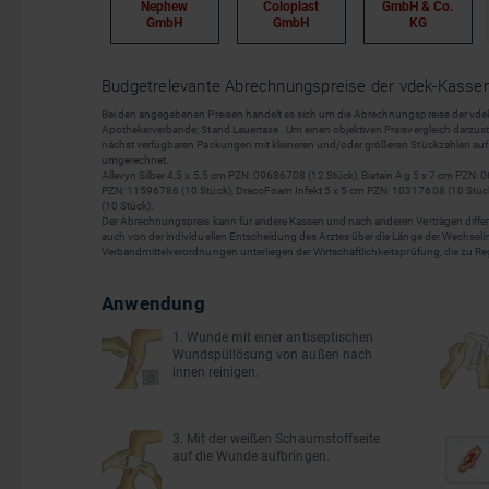
Nephew
Coloplast
GmbH & Co.
GmbH
GmbH
KG
Budgetrelevante Abrechnungspreise der vdek-Kassen 
Bei den angegebenen Preisen handelt es sich um die Abrechnungspreise der vdek
Apothekerverbände; Stand Lauertaxe . Um einen objektiven Preisvergleich darzuste
nächst verfügbaren Packungen mit kleineren und/oder größeren Stückzahlen auf 
umgerechnet.
Allevyn Silber 4,5 x 5,5 cm PZN: 09686708 (12 Stück), Biatain Ag 5 x 7 cm PZN
PZN: 11596786 (10 Stück), DracoFoam Infekt 5 x 5 cm PZN: 10317608 (10 Stüc
(10 Stück).
Der Abrechnungspreis kann für andere Kassen und nach anderen Verträgen differie
auch von der individuellen Entscheidung des Arztes über die Länge der Wechselint
Verbandmittelverordnungen unterliegen der Wirtschaftlichkeitsprüfung, die zu R
Anwendung
1. Wunde mit einer antiseptischen
Wundspüllösung von außen nach
innen reinigen.
3. Mit der weißen Schaumstoffseite
auf die Wunde aufbringen.