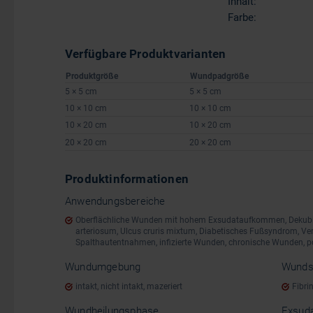
Inhalt:
Farbe:
Verfügbare Produktvarianten
Produktgröße
Wundpadgröße
5 × 5 cm
5 × 5 cm
10 × 10 cm
10 × 10 cm
10 × 20 cm
10 × 20 cm
20 × 20 cm
20 × 20 cm
Produktinformationen
Anwendungsbereiche
Oberflächliche Wunden mit hohem Exsudataufkommen, Dekubitu
arteriosum, Ulcus cruris mixtum, Diabetisches Fußsyndrom, Ve
Spalthautentnahmen, infizierte Wunden, chronische Wunden, p
Wundumgebung
Wunds
intakt, nicht intakt, mazeriert
Fibri
Wundheilungsphase
Exsuda