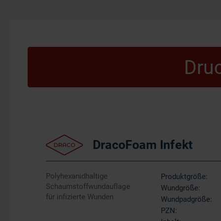
Druc
DracoFoam Infekt
Polyhexanidhaltige
Produktgröße:
Schaumstoffwundauflage
Wundgröße:
für infizierte Wunden
Wundpadgröße:
PZN: