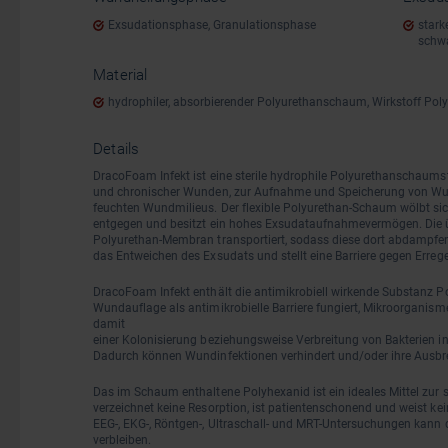
Exsudationsphase, Granulationsphase
stark
schw
Material
hydrophiler, absorbierender Polyurethanschaum, Wirkstoff Pol
Details
DracoFoam Infekt ist eine sterile hydrophile Polyurethanschaum
und chronischer Wunden, zur Aufnahme und Speicherung von Wun
feuchten Wundmilieus. Der flexible Polyurethan-Schaum wölbt 
entgegen und besitzt ein hohes Exsudataufnahmevermögen. Die ü
Polyurethan-Membran transportiert, sodass diese dort abdampfen 
das Entweichen des Exsudats und stellt eine Barriere gegen Erreg
DracoFoam Infekt enthält die antimikrobiell wirkende Substanz Po
Wundauflage als antimikrobielle Barriere fungiert, Mikroorgan
damit
einer Kolonisierung beziehungsweise Verbreitung von Bakterien 
Dadurch können Wundinfektionen verhindert und/oder ihre Ausb
Das im Schaum enthaltene Polyhexanid ist ein ideales Mittel zur 
verzeichnet keine Resorption, ist patientenschonend und weist ke
EEG-, EKG-, Röntgen-, Ultraschall- und MRT-Untersuchungen kann
verbleiben.