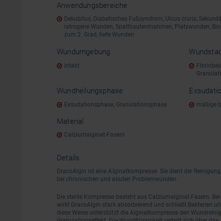
Anwendungsbereiche
Dekubitus, Diabetisches Fußsyndrom, Ulcus cruris, Sekun
iatrogene Wunden, Spalthautentnahmen, Platzwunden, Bi
zum 2. Grad, tiefe Wunden
Wundumgebung
Wundsta
intakt
Fibrinbel
Granulat
Wundheilungsphase
Exsudati
Exsudationsphase, Granulationsphase
mäßige b
Material
Calziumalginat-Fasern
Details
DracoAlgin ist eine Alginatkompresse. Sie dient der Reinigun
bei chronischen und akuten Problemwunden.
Die sterile Kompresse besteht aus Calziumalginat-Fasern. B
wirkt DracoAlgin stark absorbierend und schließt Bakterien un
diese Weise unterstützt die Alginatkompresse den Wundrein
Granulationseffekt. Die Wundflüssigkeit verteilt sich über das