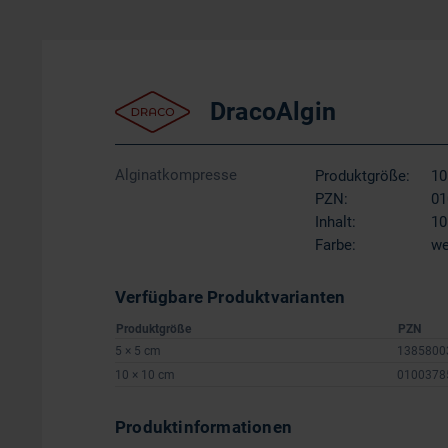
DracoAlgin
Alginatkompresse
Produktgröße:
10
PZN:
01
Inhalt:
10
Farbe:
we
Verfügbare Produktvarianten
Produktgröße
PZN
5 × 5 cm
1385800
10 × 10 cm
0100378
Produktinformationen