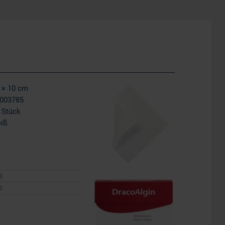
 × 10 cm
003785
 Stück
iß
3
5