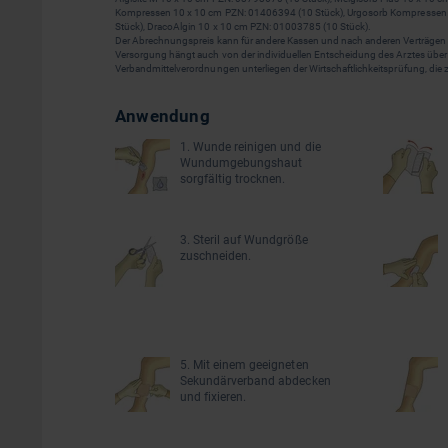
Kompressen 10 x 10 cm PZN: 01406394 (10 Stück), Urgosorb Kompressen
Stück), DracoAlgin 10 x 10 cm PZN: 01003785 (10 Stück).
Der Abrechnungspreis kann für andere Kassen und nach anderen Verträgen diff
Versorgung hängt auch von der individuellen Entscheidung des Arztes über d
Verbandmittelverordnungen unterliegen der Wirtschaftlichkeitsprüfung, die
Anwendung
1. Wunde reinigen und die
Wundumgebungshaut
sorgfältig trocknen.
3. Steril auf Wundgröße
zuschneiden.
5. Mit einem geeigneten
Sekundärverband abdecken
und fixieren.