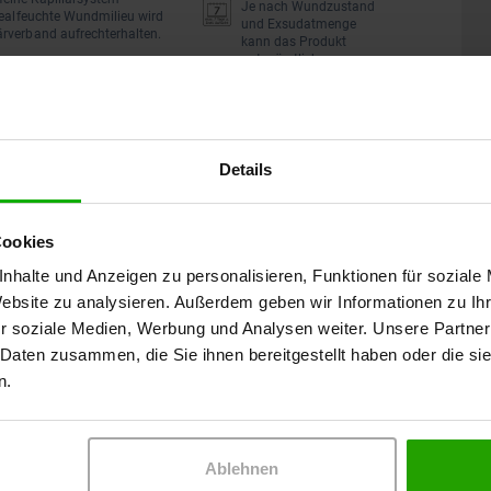
Je nach Wundzustand
dealfeuchte Wundmilieu wird
und Exsudatmenge
rverband aufrechterhalten.
kann das Produkt
unter ärztlicher
Aufsicht bei nicht
n einem Stück entfernen und
infizierten Wunden bis
 Wunde gespült werden.
zu 7 Tage auf der
Wunde verbleiben.
rflächliche sowie chronische
Das Produkt ist steril.
ann sie außerdem zur
Details
 Wunden, wie beispielsweise
Beratung durch das
Cookies
die Wundflüssigkeit
die Kompresse einmal täglich
Wundkompetenzteam
nhalte und Anzeigen zu personalisieren, Funktionen für soziale
ungshaut zu verhindern, darf
den.
0231 / 28 666 285
Website zu analysieren. Außerdem geben wir Informationen zu I
r soziale Medien, Werbung und Analysen weiter. Unsere Partner
E-Mail schreiben
 Daten zusammen, die Sie ihnen bereitgestellt haben oder die s
n.
Ablehnen