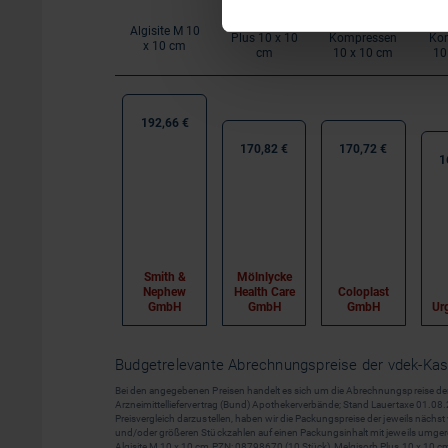
Melgisorb
Biatain
U
Algisite M 10
Plus 10 x 10
Kompressen
Ko
x 10 cm
cm
10 x 10 cm
10
192,66 €
170,82 €
170,72 €
1
Smith &
Mölnlycke
Nephew
Health Care
Coloplast
GmbH
GmbH
GmbH
Ur
Budgetrelevante Abrechnungspreise der vdek-Kass
Bei den angegebenen Preisen handelt es sich um die Abrechnungspreise d
Arzneimittelliefervertrag (Bund) Apothekerverbände; Stand Lauertaxe 01.08
Preisvergleich darzustellen, haben wir die Packungspreise der jeweils nächs
und/oder größeren Stückzahlen auf einen Packungsinhalt mit jeweils umger
Algisite M 10 x 10 cm PZN: 08798670 (10 Stück), Melgisorb Plus 10 x 10 c