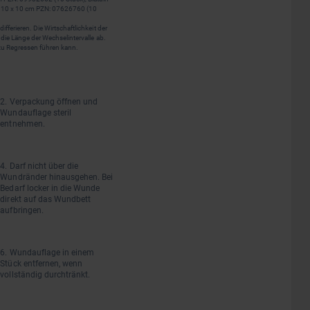
 10 x 10 cm PZN: 07626760 (10
erieren. Die Wirtschaftlichkeit der
ie Länge der Wechselintervalle ab.
 zu Regressen führen kann.
2. Verpackung öffnen und
Wundauflage steril
entnehmen.
4. Darf nicht über die
Wundränder hinausgehen. Bei
Bedarf locker in die Wunde
direkt auf das Wundbett
aufbringen.
6. Wundauflage in einem
Stück entfernen, wenn
vollständig durchtränkt.