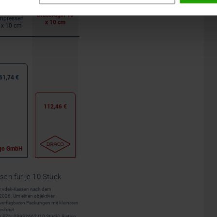
rgosorb
DracoAlgin 10
mpressen
x 10 cm
 x 10 cm
61,74 €
112,46 €
go GmbH
en für je 10 Stück
er vdek-Kassen nach dem
.2026. Um einen objektiven
t verfügbaren Packungen mit kleineren
echnet.
m PZN: 09932662 (10 Stück), Biatain