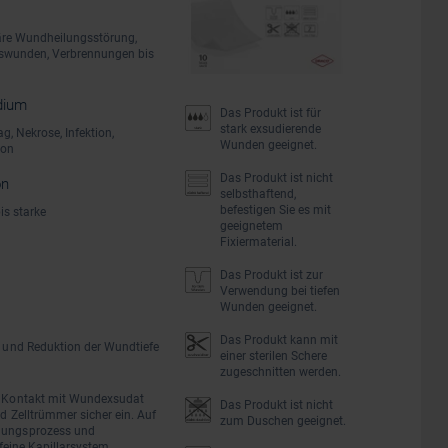
däre Wundheilungsstörung,
sswunden, Verbrennungen bis
dium
Das Produkt ist für
stark exsudierende
ag, Nekrose, Infektion,
Wunden geeignet.
ion
Das Produkt ist nicht
on
selbsthaftend,
befestigen Sie es mit
is starke
geeignetem
Fixiermaterial.
Das Produkt ist zur
Verwendung bei tiefen
Wunden geeignet.
Das Produkt kann mit
g und Reduktion der Wundtiefe
einer sterilen Schere
zugeschnitten werden.
ei Kontakt mit Wundexsudat
Das Produkt ist nicht
d Zelltrümmer sicher ein. Auf
zum Duschen geeignet.
igungsprozess und
 feine Kapillarsystem