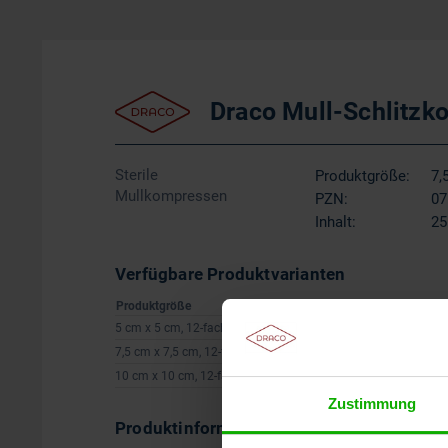
Draco Mull-Schlitzko
Sterile
Produktgröße:
7,
Mullkompressen
PZN:
07
Inhalt:
25
Verfügbare Produktvarianten
Produktgröße
5 cm x 5 cm, 12-fach
7,5 cm x 7,5 cm, 12-fach
10 cm x 10 cm, 12-fach
Zustimmung
Produktinformationen