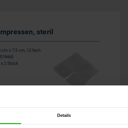
mpressen, steril
5 cm x 7,5 cm, 12-fach
574460
 x 2 Stück
PZN
00816204
07574460
07574477
Details