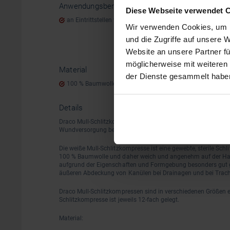
Anwendungsbereiche
Diese Webseite verwendet 
an Eintrittstellen von Kanülen etc., akute Wunden
Wir verwenden Cookies, um I
Exsudati
und die Zugriffe auf unsere 
Website an unsere Partner fü
schwache
möglicherweise mit weiteren
Material
der Dienste gesammelt habe
100 % Baumwolle
Details
Draco Mull-Schlitzkompressen, steril sind Kompressen aus Bau
Wundversorgung bei Drainagen und Tracheotomien dienen.
Die weiße Mull-Schlitzkompresse ist eine gewebte, sterile Sch
100 % Baumwolle und daher weich und angenehm auf der Hau
aufgrund der Eigenschaften und Formgebung besonders gut 
äußeren Abdeckung von Kanülen bei Drainagen und bei Trach
Draco Mull-Schlitzkompressen sind in verschiedenen Größen er
Schlitzkompresse ist jeweils 12-fach gelegt.
Material: