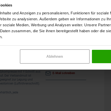
Cookies
nhalte und Anzeigen zu personalisieren, Funktionen für soziale
on
Website zu analysieren. Außerdem geben wir Informationen zu I
r soziale Medien, Werbung und Analysen weiter. Unsere Partner
 bis mäßige
 Daten zusammen, die Sie ihnen bereitgestellt haben oder die s
Das Produkt ist steril.
n.
Beratung durch das
Ablehnen
Wundkompetenzteam
mwolle mit Y-Schnitt, die zur
0231 / 28 666 285
litzkompresse mit Y-Schnitt aus
E-Mail schreiben
t. Der Verbandmull ist
geeignet zur Legung und
eotomien (Luftröhrenschnitt).
hältlich, jede