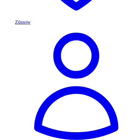
Züssow