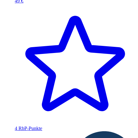
49 €
4 RbP-Punkte